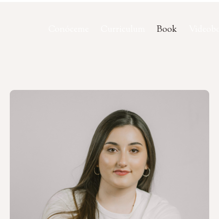
Conóceme
Curriculum
Book
Videob